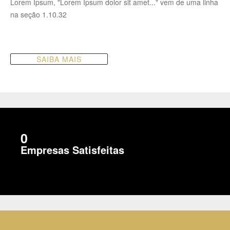
Lorem Ipsum, "Lorem Ipsum dolor sit amet..." vem de uma linha
na seção 1.10.32
SAIBA MAIS
0
Empresas Satisfeitas